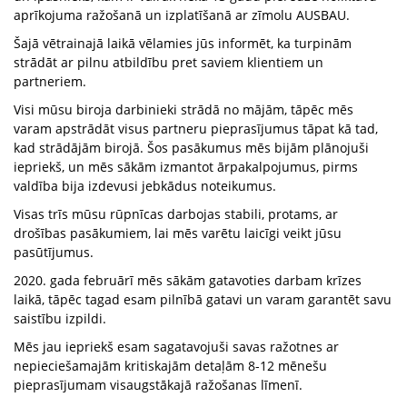
aprīkojuma ražošanā un izplatīšanā ar zīmolu AUSBAU.
Šajā vētrainajā laikā vēlamies jūs informēt, ka turpinām
strādāt ar pilnu atbildību pret saviem klientiem un
partneriem.
Visi mūsu biroja darbinieki strādā no mājām, tāpēc mēs
varam apstrādāt visus partneru pieprasījumus tāpat kā tad,
kad strādājām birojā. Šos pasākumus mēs bijām plānojuši
iepriekš, un mēs sākām izmantot ārpakalpojumus, pirms
valdība bija izdevusi jebkādus noteikumus.
Visas trīs mūsu rūpnīcas darbojas stabili, protams, ar
drošības pasākumiem, lai mēs varētu laicīgi veikt jūsu
pasūtījumus.
2020. gada februārī mēs sākām gatavoties darbam krīzes
laikā, tāpēc tagad esam pilnībā gatavi un varam garantēt savu
saistību izpildi.
Mēs jau iepriekš esam sagatavojuši savas ražotnes ar
nepieciešamajām kritiskajām detaļām 8-12 mēnešu
pieprasījumam visaugstākajā ražošanas līmenī.