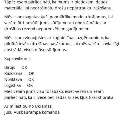
Tāpēc esam pārliecināti, ka mums ir pietiekami daudz
materiāla, lai nodrošinātu drošu nepārtrauktu ražošanu.
Mēs esam sagatavojuši populārāko modeļu krājumus, lai
varētu ātri nosūtīt jums sūtījumu un nodrošināties ar
drošības rezervi neparedzētiem gadījumiem.
Mēs esam vienojušies ar kuģniecības uzņēmumiem, kas
pilnībā ievēro drošības pasākumus, lai mēs varētu savlaicīgi
apstrādāt visus mūsu sūtījumus.
Kopsavilkums:
Birojs — OK
Ražošana — OK
Noliktava — OK
Loģistika — OK
Mēs vēlam jums visu to labāko, esiet veseli un esam
pārliecināti, ka cilvēce pēc šādas krīzes kļūs tikai stiprāka.
Ar mīlestību no Ukrainas,
Jūsu Ausbaurampa komanda