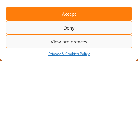
Accept
Deny
View preferences
Privacy & Cookies Policy
JAUNS PROJEKTS: MODULĀRA
IEKRAUŠANAS PLATFORMA AR 10
IEKRAUŠANAS VIETĀM
Pieaugot transportēšanas apjomiem, uzņēmumi
meklē risinājumus, kā palielināt noliktavas
caurlaidspēju bez apjomīgiem pārbūves darbiem.