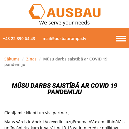
We serve your needs
+48 22 390 64 43
mail@ausbaurampa.lv
Sākums
/
Ziņas
/
Mūsu darbs saistībā ar COVID 19
pandēmiju
PRODUKTI
PAR MUMS
MŪSU DARBS SAISTĪBĀ AR COVID 19
PANDĒMIJU
ZIŅAS
GALERIJA
Cienījamie klienti un visi partneri,
Mans vārds ir Andrii Voievodin, uzņēmuma AV-exim dibinātājs
KONTAKTI
un īpašnieks, kam ir vairāk nekā 13 gadu pieredze noliktavu