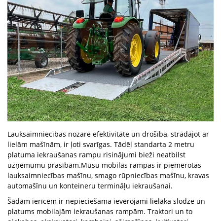
Lauksaimniecības nozarē efektivitāte un drošība, strādājot ar
lielām mašīnām, ir ļoti svarīgas. Tādēļ standarta 2 metru
platuma iekraušanas rampu risinājumi bieži neatbilst
uzņēmumu prasībām.Mūsu mobilās rampas ir piemērotas
lauksaimniecības mašīnu, smago rūpniecības mašīnu, kravas
automašīnu un konteineru termināļu iekraušanai.
Šādām ierīcēm ir nepieciešama ievērojami lielāka slodze un
platums mobilajām iekraušanas rampām. Traktori un to