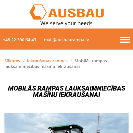
We serve your needs
+48 22 390 64 43
mail@ausbaurampa.lv
Sākums
/
Iekraušanas rampas
/
Mobilās rampas
lauksaimniecības mašīnu iekraušanai
PRODUKTI
PAR MUMS
MOBILĀS RAMPAS LAUKSAIMNIECĪBAS
MAŠĪNU IEKRAUŠANAI
ZIŅAS
GALERIJA
KONTAKTI