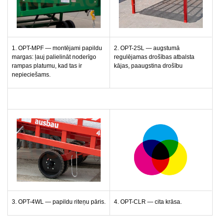
1. OPT-MPF — montējami papildu
2. OPT-2SL — augstumā
margas: ļauj palielināt noderīgo
regulējamas drošības atbalsta
rampas platumu, kad tas ir
kājas, paaugstina drošību
nepieciešams.
3. OPT-4WL — papildu riteņu pāris.
4. OPT-CLR — cita krāsa.