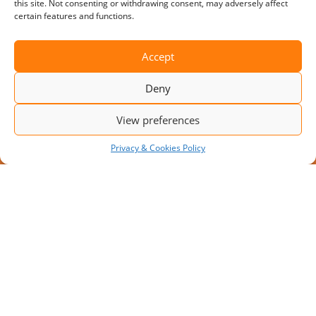
this site. Not consenting or withdrawing consent, may adversely affect
certain features and functions.
Accept
Deny
View preferences
Privacy & Cookies Policy
JAUNS PROJEKTS: MODULĀRA
IEKRAUŠANAS PLATFORMA AR 10
IEKRAUŠANAS VIETĀM
Pieaugot transportēšanas apjomiem, uzņēmumi
meklē risinājumus, kā palielināt noliktavas
caurlaidspēju bez apjomīgiem pārbūves darbiem.