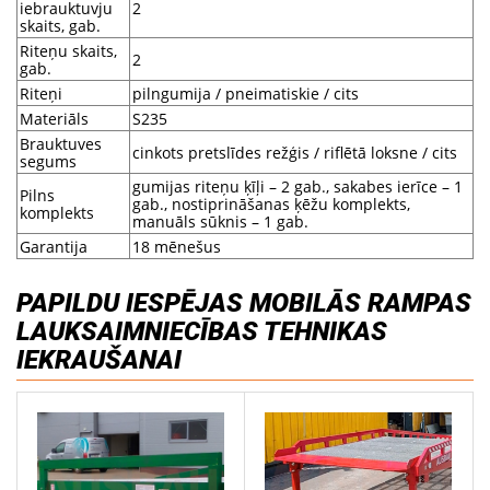
iebrauktuvju
2
skaits, gab.
Riteņu skaits,
2
gab.
Riteņi
pilngumija / pneimatiskie / cits
Materiāls
S235
Brauktuves
cinkots pretslīdes režģis / riflētā loksne / cits
segums
gumijas riteņu ķīļi – 2 gab., sakabes ierīce – 1
Pilns
gab., nostiprināšanas ķēžu komplekts,
komplekts
manuāls sūknis – 1 gab.
Garantija
18 mēnešus
PAPILDU IESPĒJAS MOBILĀS RAMPAS
LAUKSAIMNIECĪBAS TEHNIKAS
IEKRAUŠANAI