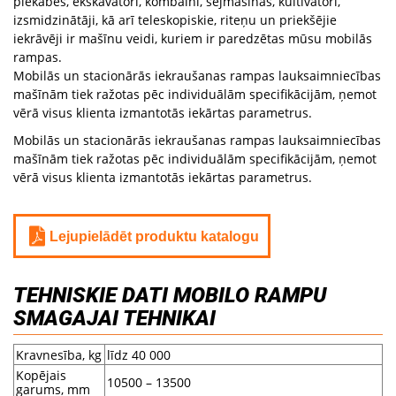
piekabes, ekskavatori, kombaini, sējmašīnas, kultivatori,
izsmidzinātāji, kā arī teleskopiskie, riteņu un priekšējie
iekrāvēji ir mašīnu veidi, kuriem ir paredzētas mūsu mobilās
rampas.
Mobilās un stacionārās iekraušanas rampas lauksaimniecības
mašīnām tiek ražotas pēc individuālām specifikācijām, ņemot
vērā visus klienta izmantotās iekārtas parametrus.
Mobilās un stacionārās iekraušanas rampas lauksaimniecības
mašīnām tiek ražotas pēc individuālām specifikācijām, ņemot
vērā visus klienta izmantotās iekārtas parametrus.
Lejupielādēt produktu katalogu
TEHNISKIE DATI MOBILO RAMPU
SMAGAJAI TEHNIKAI
Kravnesība, kg
līdz 40 000
Kopējais
10500 – 13500
garums, mm