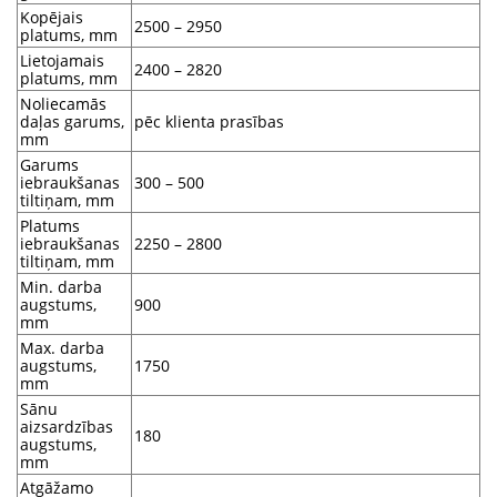
Kopējais
2500 – 2950
platums, mm
Lietojamais
2400 – 2820
platums, mm
Noliecamās
daļas garums,
pēc klienta prasības
mm
Garums
iebraukšanas
300 – 500
tiltiņam, mm
Platums
iebraukšanas
2250 – 2800
tiltiņam, mm
Min. darba
augstums,
900
mm
Max. darba
augstums,
1750
mm
Sānu
aizsardzības
180
augstums,
mm
Atgāžamo