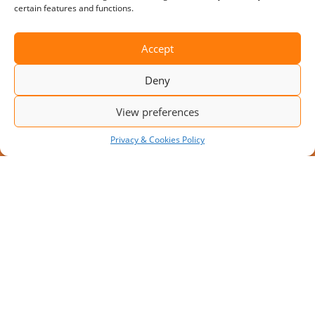
certain features and functions.
Accept
Deny
View preferences
Privacy & Cookies Policy
JAUNS PROJEKTS: MODULĀRA
IEKRAUŠANAS PLATFORMA AR 10
IEKRAUŠANAS VIETĀM
Pieaugot transportēšanas apjomiem, uzņēmumi
meklē risinājumus, kā palielināt noliktavas
caurlaidspēju bez apjomīgiem pārbūves darbiem.