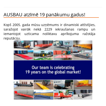
AUSBAU atzīmē 19 panākumu gadus!
Kopš 2005. gada mūsu uzņēmums ir dinamiski attīstījies,
saražojot vairāk nekā 2229 iekraušanas rampu un
iemantojot uzticama noliktavu aprīkojuma ražotāja
reputāciju.