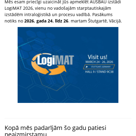
Mēs esam priecīgi uzaicināt Jūs apmeklēt AUSBAU izstādi
LogiMAT 2026, vienu no vadošajām starptautiskajām
izstādēm intraloģistikā un procesu vadībā. Pasākums
notiks no
2026. gada 24. līdz 26
. martam Štutgartē, Vācijā.
Kopā mēs padarījām šo gadu patiesi
neaizmirstamu