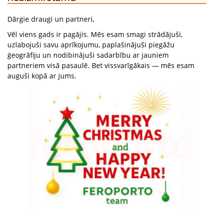
Dārgie draugi un partneri,
Vēl viens gads ir pagājis. Mēs esam smagi strādājuši,
uzlabojuši savu aprīkojumu, paplašinājuši piegāžu
ģeogrāfiju un nodibinājuši sadarbību ar jauniem
partneriem visā pasaulē. Bet vissvarīgākais — mēs esam
auguši kopā ar jums.