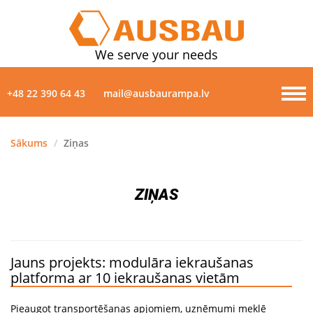
We serve your needs
+48 22 390 64 43
mail@ausbaurampa.lv
Sākums
/
Ziņas
PRODUKTI
ZIŅAS
PAR MUMS
ZIŅAS
Jauns projekts: modulāra iekraušanas
GALERIJA
platforma ar 10 iekraušanas vietām
KONTAKTI
Pieaugot transportēšanas apjomiem, uzņēmumi meklē