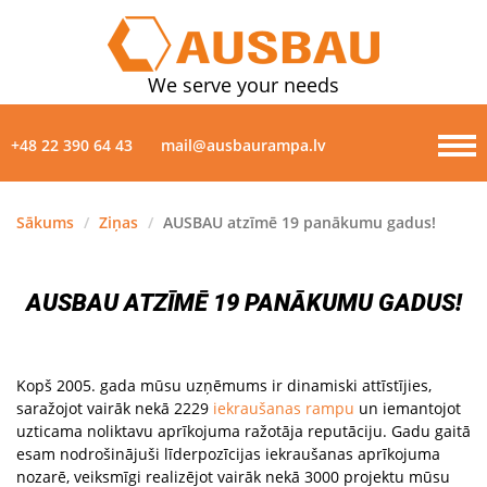
We serve your needs
+48 22 390 64 43
mail@ausbaurampa.lv
Sākums
/
Ziņas
/
AUSBAU atzīmē 19 panākumu gadus!
PRODUKTI
AUSBAU ATZĪMĒ 19 PANĀKUMU GADUS!
PAR MUMS
ZIŅAS
Kopš 2005. gada mūsu uzņēmums ir dinamiski attīstījies,
saražojot vairāk nekā 2229
iekraušanas rampu
un iemantojot
GALERIJA
uzticama noliktavu aprīkojuma ražotāja reputāciju. Gadu gaitā
esam nodrošinājuši līderpozīcijas iekraušanas aprīkojuma
KONTAKTI
nozarē, veiksmīgi realizējot vairāk nekā 3000 projektu mūsu