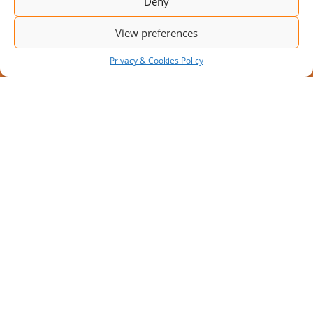
Deny
View preferences
Privacy & Cookies Policy
JAUNS PROJEKTS: MODULĀRA
IEKRAUŠANAS PLATFORMA AR 10
IEKRAUŠANAS VIETĀM
Pieaugot transportēšanas apjomiem, uzņēmumi
meklē risinājumus, kā palielināt noliktavas
caurlaidspēju bez apjomīgiem pārbūves darbiem.
SVARĪGAS LAPAS
IEKRAUŠANAS RAMPAS
MOBILĀ IEKRAUŠANA RAMPA
MOBILĀ RAMPA