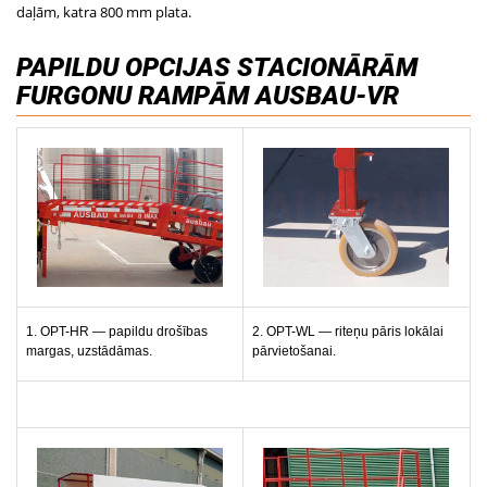
daļām, katra 800 mm plata.
PAPILDU OPCIJAS STACIONĀRĀM
FURGONU RAMPĀM AUSBAU-VR
1. OPT-HR — papildu drošības
2. OPT-WL — riteņu pāris lokālai
margas, uzstādāmas.
pārvietošanai.