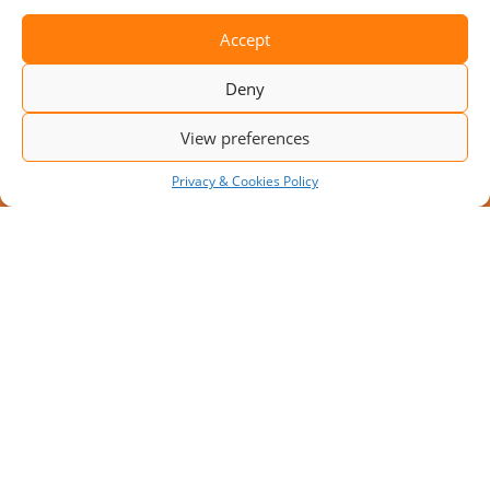
Accept
Deny
View preferences
Privacy & Cookies Policy
JAUNS PROJEKTS: MODULĀRA
IEKRAUŠANAS PLATFORMA AR 10
IEKRAUŠANAS VIETĀM
Pieaugot transportēšanas apjomiem, uzņēmumi
meklē risinājumus, kā palielināt noliktavas
caurlaidspēju bez apjomīgiem pārbūves darbiem.
SVARĪGAS LAPAS