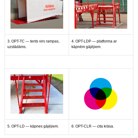
3. OPT-TC — tents virs rampas,
4. OPT-LDP — platforma ar
uzstādāms.
kāpnēm gājējiem.
5. OPT-LD — kāpnes gājējiem.
6. OPT-CLR — cita krāsa.