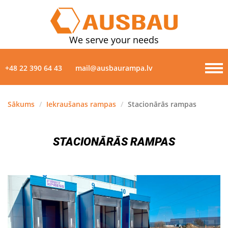
We serve your needs
+48 22 390 64 43
mail@ausbaurampa.lv
Sākums
/
Iekraušanas rampas
/
Stacionārās rampas
PRODUKTI
STACIONĀRĀS RAMPAS
PAR MUMS
ZIŅAS
GALERIJA
KONTAKTI