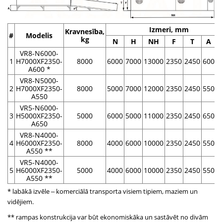
Izmeri, mm
Kravnesība,
#
Modelis
kg
N
H
NH
F
T
A
VR8-N6000-
1
H7000XF2350-
8000
6000
7000
13000
2350
2450
600
5
A600 *
VR8-N5000-
2
H7000XF2350-
8000
5000
7000
12000
2350
2450
550
6
A550
VR5-N6000-
3
H5000XF2350-
5000
6000
5000
11000
2350
2450
650
6
A650
VR8-N4000-
4
H6000XF2350-
8000
4000
6000
10000
2350
2450
550
8
A550 **
VR5-N4000-
5
H6000XF2350-
5000
4000
6000
10000
2350
2450
550
8
A550 **
* labākā izvēle ‒ komerciālā transporta visiem tipiem, maziem un
vidējiem.
** rampas konstrukcija var būt ekonomiskāka un sastāvēt no divām