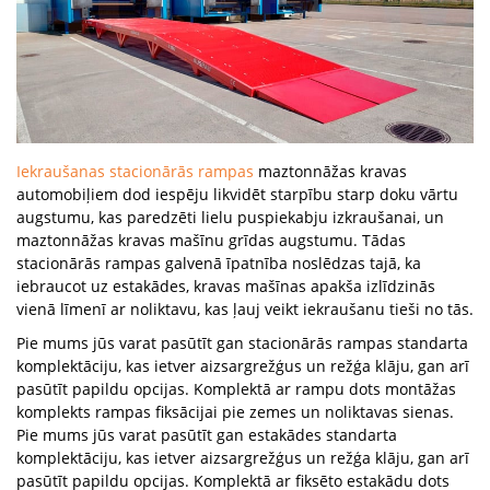
Iekraušanas stacionārās rampas
maztonnāžas kravas
automobiļiem dod iespēju likvidēt starpību starp doku vārtu
augstumu, kas paredzēti lielu puspiekabju izkraušanai, un
maztonnāžas kravas mašīnu grīdas augstumu. Tādas
stacionārās rampas galvenā īpatnība noslēdzas tajā, ka
iebraucot uz estakādes, kravas mašīnas apakša izlīdzinās
vienā līmenī ar noliktavu, kas ļauj veikt iekraušanu tieši no tās.
Pie mums jūs varat pasūtīt gan stacionārās rampas standarta
komplektāciju, kas ietver aizsargrežģus un režģa klāju, gan arī
pasūtīt papildu opcijas. Komplektā ar rampu dots montāžas
komplekts rampas fiksācijai pie zemes un noliktavas sienas.
Pie mums jūs varat pasūtīt gan estakādes standarta
komplektāciju, kas ietver aizsargrežģus un režģa klāju, gan arī
pasūtīt papildu opcijas. Komplektā ar fiksēto estakādu dots