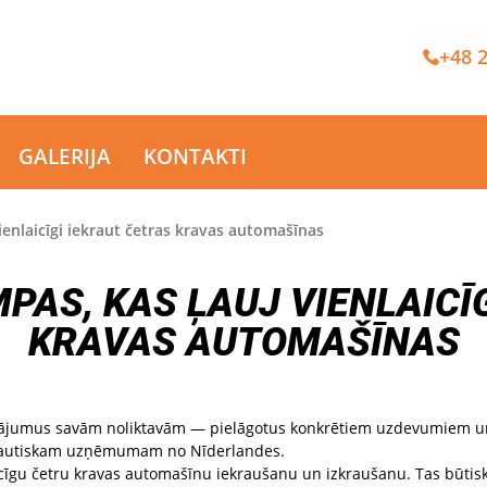
+48 2
GALERIJA
KONTAKTI
ienlaicīgi iekraut četras kravas automašīnas
AS, KAS ĻAUJ VIENLAICĪ
KRAVAS AUTOMAŠĪNAS
inājumus savām noliktavām — pielāgotus konkrētiem uzdevumiem u
ptautiskam uzņēmumam no Nīderlandes.
aicīgu četru kravas automašīnu iekraušanu un izkraušanu. Tas būtisk