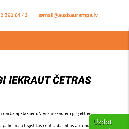
2 390 64 43
mail@ausbaurampa.lv
GI IEKRAUT ČETRAS
n darba apstākļiem. Viens no šādiem projektiem
Uzdot
i palielināja loģistikas centra darbības ātrumu un