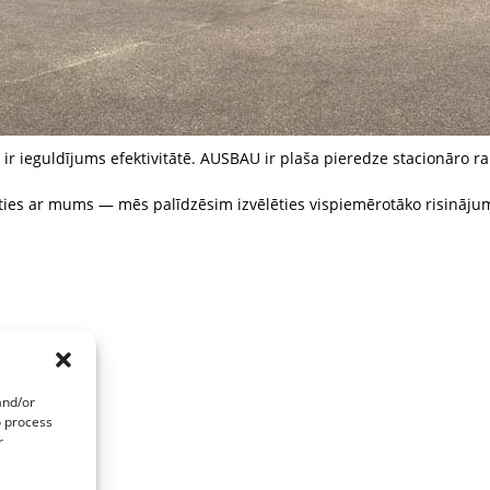
kā ir ieguldījums efektivitātē. AUSBAU ir plaša pieredze stacionār
es ar mums — mēs palīdzēsim izvēlēties vispiemērotāko risinājumu
and/or
o process
r