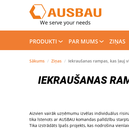
We serve your needs
PRODUKTI
PAR MUMS
ZIŅAS
Sākums
/
Ziņas
/
Iekraušanas rampas, kas ļauj v
IEKRAUŠANAS RAMP
Aizvien vairāk uzņēmumu izvēlas individuālus ris
tika īstenots ar AUSBAU komandas palīdzību star
Tika izstrādāts īpašs projekts, kas nodrošina vienl