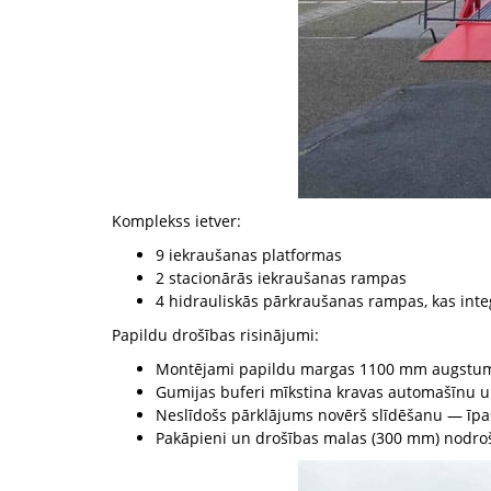
Komplekss ietver:
9 iekraušanas platformas
2 stacionārās iekraušanas rampas
4 hidrauliskās pārkraušanas rampas, kas inte
Papildu drošības risinājumi:
Montējami papildu margas 1100 mm augstumā
Gumijas buferi mīkstina kravas automašīnu u
Neslīdošs pārklājums novērš slīdēšanu — īpaši
Pakāpieni un drošības malas (300 mm) nodroš